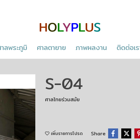
H
O
L
Y
P
L
U
S
ศาลพระภูมิ
ศาลตายาย
ภาพผลงาน
ติดต่อเร
S-04
ศาลไทยร่วมสมัย
Share
เพิ่มรายการโปรด